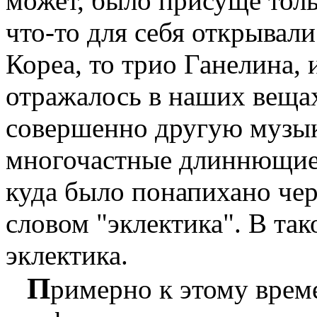
может, было присуще тол
что-то для себя открывали:
Кореа, то трио Ганелина, и
отражалось в наших веща
совершенно другую музык
многочастные длиннющие
куда было понапихано чер
словом "эклектика". В так
эклектика.
П
римерно к этому врем