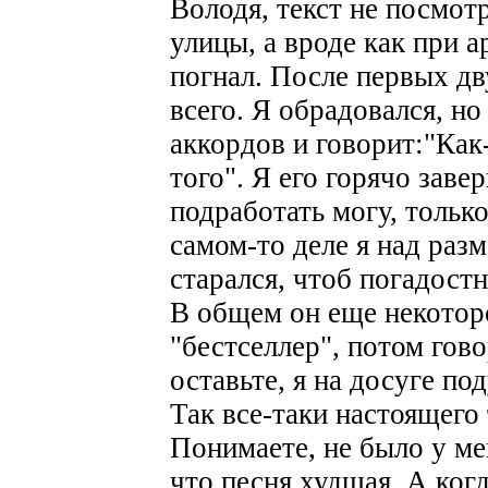
Володя, текст не посмотр
улицы, а вроде как при а
погнал. После первых дв
всего. Я обрадовался, н
аккордов и говорит:"Как-
того". Я его горячо заве
подработать могу, тольк
самом-то деле я над раз
старался, чтоб погадост
В общем он еще некоторо
"бестселлер", потом гов
оставьте, я на досуге п
Так все-таки настоящего
Понимаете, не было у ме
что песня худшая. А ког