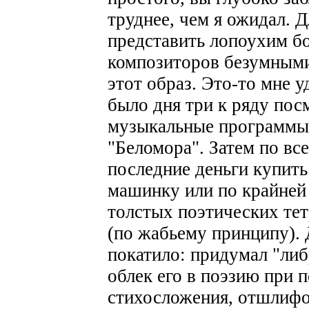
труднее, чем я ожидал. 
представить лопоухим 
композиторов безумными
этот образ. Это-то мне у
было дня три к ряду пос
музыкальные программы 
"Беломора". Затем по вс
последние деньги купи
машинку или по крайней 
толстых поэтических тет
(по жабьему принципу). 
покатило: придумал "либр
облек его в поэзию при 
стихосложения, отшлифов