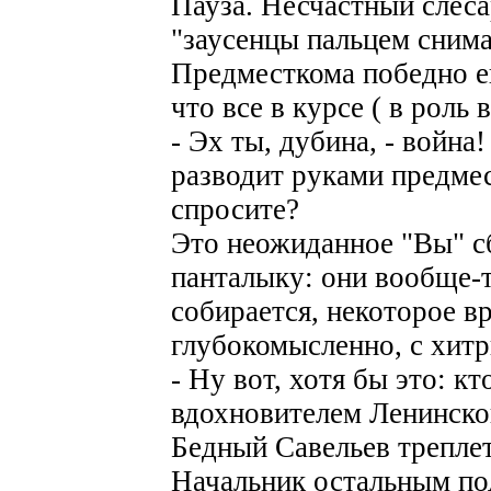
Пауза. Несчастный слеса
"заусенцы пальцем снима
Предместкома победно ещ
что все в курсе ( в роль 
- Эх ты, дубина, - война
разводит руками предмес
спросите?
Это неожиданное "Вы" сб
панталыку: они вообще-т
собирается, некоторое в
глубокомысленно, с хитр
- Ну вот, хотя бы это: к
вдохновителем Ленинско
Бедный Савельев треплет
Начальник остальным по