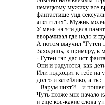
немецкому мужику все вр
фантастише унд сексуали
апетитлих". Мужик молча
У меня на эти дела памят
вворачивал где надо и гд
А потом выучил "Гутен т
Заходишь, к примеру, в м
- Гутен таг, дас ист фан
Они и радуются, как дети
Или подходит к тебе на 
долго и затейливо, а ты:
- Варум нихт?! - и пошел
Чуть позже мне начало ка
и еще кое-какие слова у