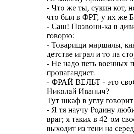
- Что же ты, сукин кот, н
что был в ФРГ, у их же 
- Саш! Позвони-ка в див
говорю:
- Товарищи маршалы, как
детстве играл и то на ст
- Не надо петь военных п
пропагандист.
- ФРАЙ ВЕЛЬТ - это сво
Николай Иваныч?
Тут шкаф в углу говорит
- Я тя научу Родину люби
враг; я таких в 42-ом сво
выходит из тени на сере