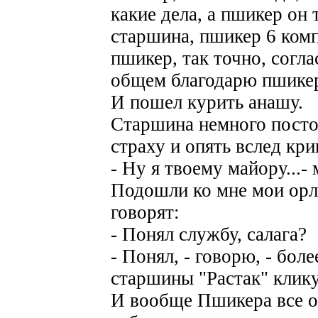
какие дела, а пшикер он 
старшина, пшикер 6 комп
пшикер, так точно, согла
общем благодарю пшикер
И пошел курить анашу.
Старшина немного постоя
страху и опять вслед кри
- Ну я твоему майору...-
Подошли ко мне мои орл
говорят:
- Понял службу, салага?
- Понял, - говорю, - боле
старшины "Растак" клик
И вообще Пшикера все о