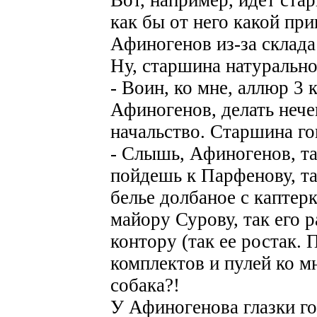
как бы от него какой при
Афиногенов из-за склада
Ну, старшина натурально
- Воин, ко мне, аллюр 3 
Афиногенов, делать нечег
начальство. Старшина го
- Слышь, Афиногенов, так
пойдешь к Парфенову, та
белье долбаное с каптерк
майору Сурову, так его р
контору (так ее ростак. 
комплектов и пулей ко мн
собака?!
У Афиногенова глазки го