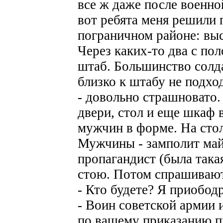
все ж даже после военно
вот ребята меня решили 
пограничном районе: вы
Через каких-то два с по
штаб. Большинство солда
близко к штабу не подход
- довольно страшновато.
двери, стол и еще шкаф 
мужчин в форме. На стол
Мужчины - замполит май
пропагандист (была така
стою. Потом спрашивают
- Кто будете? Я приобод
- Воин советской армии 
по вашему приказанию п