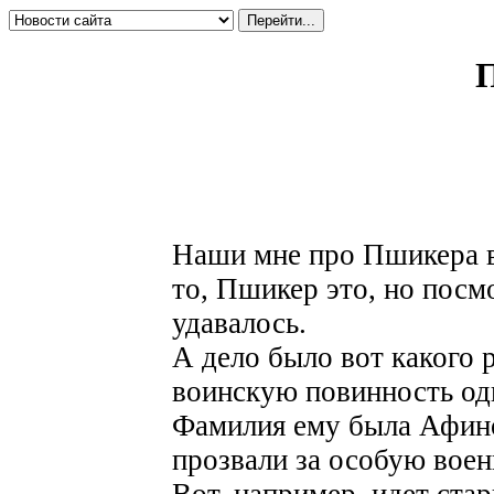
Наши мне про Пшикера 
то, Пшикер это, но посмо
удавалось.
А дело было вот какого р
воинскую повинность оди
Фамилия ему была Афино
прозвали за особую вое
Вот, например, идет стар