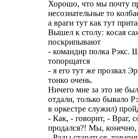
Хорошо, что мы почту п
несознательные то колба
а враги тут как тут прит
Вышел к столу: косая са
поскрипывают
- командир полка Рэкс. 
топорщатся
- я его тут же прозвал Э
тонко очень.
Ничего мне за это не бы
отдали, только бывало Рэ
в оркестре служил) прой
- Как, - говорит, - Враг
продался?! Мы, конечно,
- Рады стараться, товар