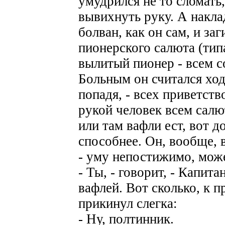
умудрился не то сломать,
вывихнуть руку. А накла
болван, как он сам, и за
пионерского салюта (тип
вылитый пионер - всем с
Больным он считался ход
попадя, - всех приветств
рукой человек всем салю
или там вафли ест, вот д
способнее. Он, вообще, в
- уму непостижимо, може
- Ты, - говорит, - Капит
вафлей. Вот сколько, к п
прикинул слегка:
- Ну, полтинник.