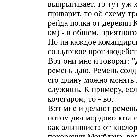
выпрыгивает, то тут уж х
приварит, то об схему т
рейда полка от деревни 
км) - в общем, приятного
Но на каждое командирск
солдатское противодейст
Вот они мне и говорят: "
ремень даю. Ремень солд
его длину можно менять в
служишь. К примеру, если
кочегаром, то - во.
Вот мне и делают ремень
потом два мордоворота е
как альпиниста от кисло
покорении Монблана, вед