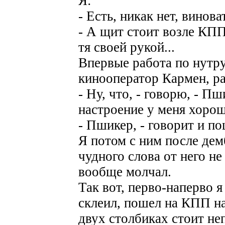
Я:
- Есть, никак нет, винова
- А щит стоит возле КПП 
тя своей рукой...
Впервые работа по нутру
кинооператор Кармен, р
- Ну, что, - говорю, - Пш
настроение у меня хорош
- Пшикер, - говорит и п
Я потом с ним после демб
чудного слова от него не
вообще молчал.
Так вот, перво-наперво я
склеил, пошел на КПП н
двух столбиках стоит н