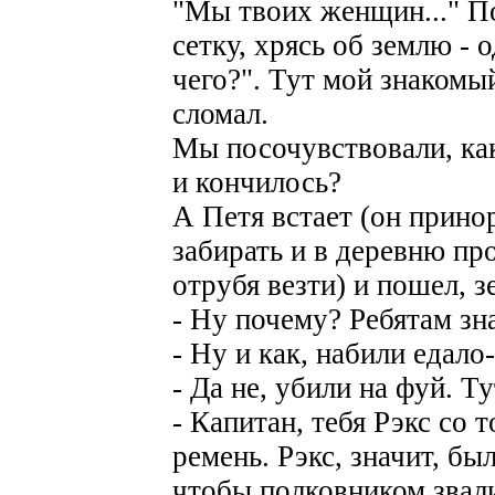
"Мы твоих женщин..." По
сетку, хрясь об землю - 
чего?". Тут мой знакомы
сломал.
Мы посочувствовали, как
и кончилось?
А Петя встает (он прино
забирать и в деревню пр
отрубя везти) и пошел, 
- Ну почему? Ребятам зн
- Ну и как, набили едало
- Да не, убили на фуй. Т
- Капитан, тебя Рэкс со 
ремень. Рэкс, значит, бы
чтобы полковником звали