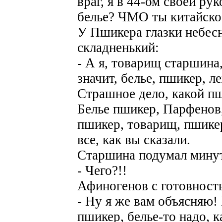
враг, я в 44-ом своей рук
белье? ЧМО ты китайско
У Пшикера глазки небесн
складненький:
- А я, товарищ старшина,
значит, белье, пшикер, л
Страшное дело, какой пш
Белье пшикер, Парфенов
пшикер, товарищ, пшике
все, как вы сказали.
Старшина подумал минутк
- Чего?!!
Афиногенов с готовност
- Ну я же вам объясняю!
пшикер, белье-то надо, 