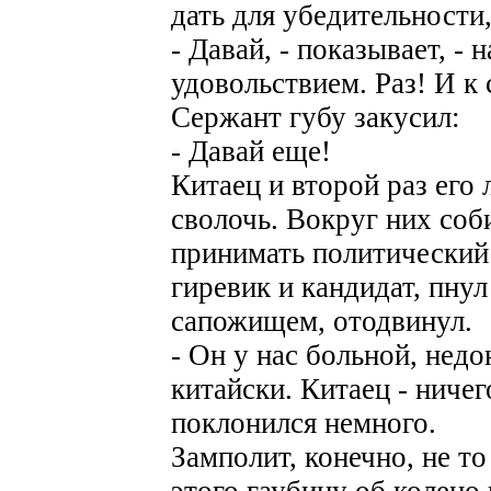
дать для убедительности
- Давай, - показывает, - 
удовольствием. Раз! И к
Сержант губу закусил:
- Давай еще!
Китаец и второй раз его 
сволочь. Вокруг них соби
принимать политический
гиревик и кандидат, пну
сапожищем, отодвинул.
- Он у нас больной, нед
китайски. Китаец - ничег
поклонился немного.
Замполит, конечно, не то
этого гаубицу об колено 