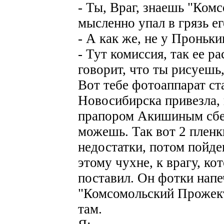
- Ты, Враг, знаешь "Ко
мысленно упал в грязь е
- А как же, не у Проньки
- Тут комиссия, так ее ра
говорит, что ты рисуешь,
Вот тебе фотоаппарат ст
Новосибирска привезла, 
прапором Акишиным сбеж
можешь. Так вот 2 пленки
недостатки, потом пойде
этому чухне, к врагу, кот
поставил. Он фотки напеч
"Комсомольский Прожекто
там.