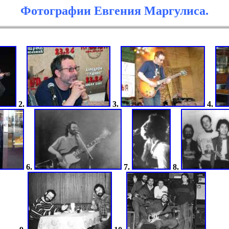
Фотографии Евгения Маргулиса.
2.
3.
4.
6.
7.
8.