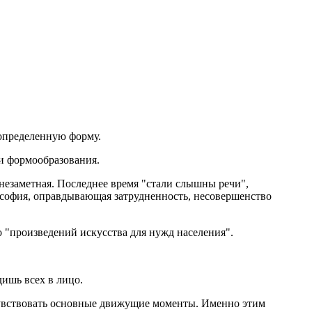
 определенную форму.
ии формообразования.
я, незаметная. Последнее время "стали слышны речи",
ософия, оправдывающая затрудненность, несовершенство
о "произведений искусства для нужд населения".
дишь всех в лицо.
очувствовать основные движущие моменты. Именно этим