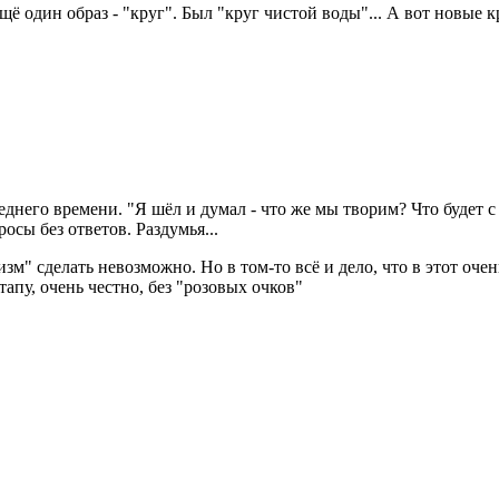
щё один образ - "круг". Был "круг чистой воды"... А вот новые к
него времени. "Я шёл и думал - что же мы творим? Что будет с н
росы без ответов. Раздумья...
мизм" сделать невозможно. Но в том-то всё и дело, что в этот о
пу, очень честно, без "розовых очков"