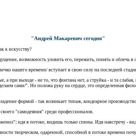
"Андрей Макаревич сегодня"
ак к искусству?
щение, возможность уловить его, пережить, понять и облечь в
ечко нашего времени/ вступает в свою силу на последней стад
 а при выходе - не то, что фонтана нет, а струйка - и та слаба
елаем сами/". Но положа руку на сердце, это определенная фил
 владение формой - так возникает типаж, коидеарное производств
 своего "самодеяния" среди профессионалов.
иженил"; идя в потоке, видишь только спины. Идя навстречу - ви
личности творческом, одаренной, способной в потоке времени п