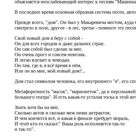
объясняется неослабевающий интерес к песням "Машины
В последнее время основная образная система песен, авт
Прежде всего, "дом". Он был у Макаревича местом, куда
смотрело в поле, другое - в лес, третье - помните эту п
Свой новый дом я беру с собой -
Он для всех городов и даже дальних стран.
Он сам собой был сделан за миг,
Он очень прост и совсем невелик.
И легко влезает в чемодан.
Он там, где я, я всё время в нём,
Или он во мне, мой новый дом?...
Дом стал символом человека, его внутреннего "я", его сп
Метафоричность "масок", "марионеток", да и персонажей
большого театра". И есть какая-то усталая тоска в этой в
Знать хотя бы на миг,
Сколько актов и сколько меж ними антрактов,
И чем кончится всё, и какая в финале пребудет мораль,
И чтоб кто-то сказал:" Ваша роль исполняется так-то
и так-то".