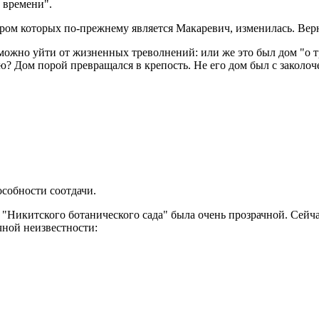
 времени".
ором которых по-прежнему является Макаревич, изменилась. Верн
 можно уйти от жизненных треволнений: или же это был дом "о 
есню? Дом порой превращался в крепость. Не его дом был с закол
особности соотдачи.
 "Никитского ботанического сада" была очень прозрачной. Сей
ечной неизвестности: