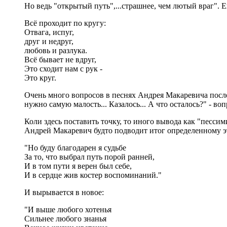
Но ведь "открытый путь",...страшнее, чем лютый враг". Е
Всё проходит по кругу:
Отвага, испуг,
друг и недруг,
любовь и разлука.
Всё бывает не вдруг,
Это сходит нам с рук -
Это круг.
Очень много вопросов в песнях Андрея Макаревича послед
нужно самую малость... Казалось... А что осталось?" - воп
Коли здесь поставить точку, то иного вывода как "песси
Андрей Макаревич будто подводит итог определенному эта
"Но буду благодарен я судьбе
За то, что выбрал путь порой ранней,
И в том пути я верен был себе,
И в сердце жив костер воспоминаний."
И вырывается в новое:
"И выше любого хотенья
Сильнее любого знанья