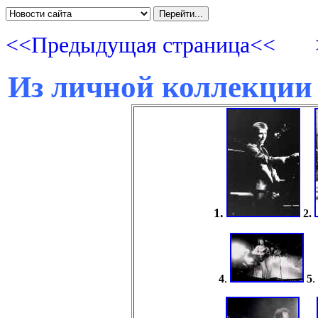
<<Предыдущая страница<<
Из личной коллекци
1.
2.
4
.
5
.