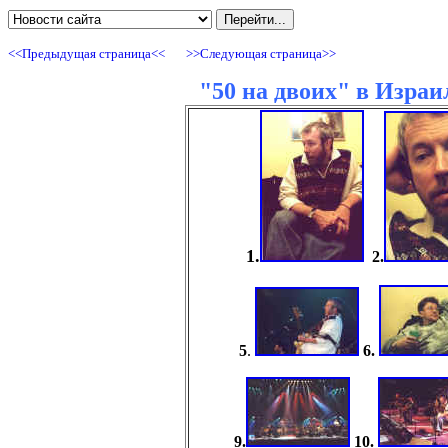
<<Предыдущая страница<<
>>Cледующая страница>>
"50 на двоих" в Израил
1.
2.
5
.
6.
9.
10.