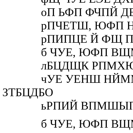
оП ЬФП ФЧПЙ ДЕ
рПЧЕТШ, ЮФП НОЕ
рПИПЦЕ Й ФЩ ПЦ
б ЧУЕ, ЮФП ВЩМП
лБЦДЩК РПМХЮЙФ
чУЕ УЕНШ НЙММЙ
ЗТБЦДБО
ьРПИЙ ВПМШЫПК
б ЧУЕ, ЮФП ВЩМП