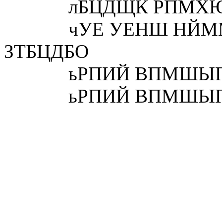
лБЦДЩК РПМХЮЙФ
чУЕ УЕНШ НЙММЙ
ЗТБЦДБО
ьРПИЙ ВПМШЫПК
ьРПИЙ ВПМШЫПК 