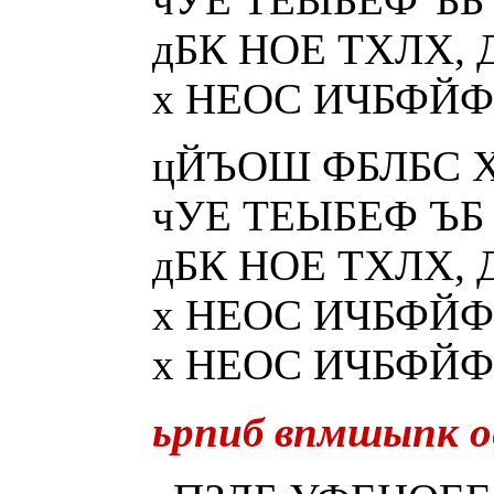
дБК НОЕ ТХЛХ, Д
х НЕОС ИЧБФЙФ У
цЙЪОШ ФБЛБС ХР
чУЕ ТЕЫБЕФ ЪБ ОЕ
дБК НОЕ ТХЛХ, Д
х НЕОС ИЧБФЙФ У
х НЕОС ИЧБФЙФ У
ьрпиб впмшыпк о