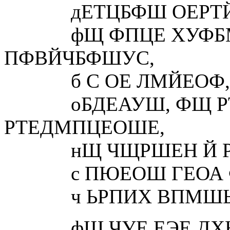
дЕТЦБФШ ОЕРТЙУ
фЩ ФПЦЕ ХУФБМБ
ПФВЙЧБФШУС,
б С ОЕ ЛМЙЕОФ, Б
оБДЕАУШ, ФЩ РТ
РТЕДМПЦЕОШЕ,
нЩ ЧЩРШЕН Й РП
с ПЮЕОШ ГЕОА Ф
ч ЬРПИХ ВПМШЫП
фЩ ЧУЕ ЕЭЕ ДХНБЕ