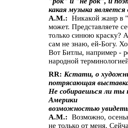
"рок" и "не рок", и по
какая музыка являетс
A.М.:
Никакой жанр в "
может. Представляете с
только синюю краску? А 
сам не знаю, ей-Богу. Х
Вот Битлы, например - р
народной терминологией
RR:
Кстати, о художн
потрясающая выставка
Не собираешься ли ты
Америки
возможностью увидеть
A.М.:
Возможно, осенью
не только от меня. Сейч