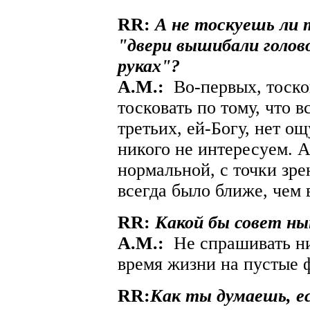
RR:
А не тоскуешь ли 
"двери вышибали голов
руках"?
A.М.:
Во-первых, тосков
тосковать по тому, что в
третьих, ей-Богу, нет о
никого не интересуем. 
нормальной, с точки зр
всегда было ближе, чем
RR:
Какой бы совет н
A.М.:
Не спрашивать ни 
время жизни на пустые 
RR:
Как ты думаешь, ес