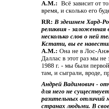
A.М.:
Всё зависит от тог
время, и сколько его буде
RR:
В здешнем Хард-Р
реликвия - заложенная 
несколько слов о ней т
Кстати, вы ее навест
A.М.:
Она не в Лос-Анже
Даллас в этот раз мы не
1988 г. - мы были перво
там, и сыграли, вроде, 
Андрей Вадимович - от
для него не существует
разительных отличий 
странах людьми. В сво