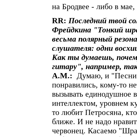
на Бродвее - либо в мае,
RR:
Последний твой со
Фрейдкина "Тонкий шр
весьма полярный резон
слушателя: одни восхи
Как ты думаешь, почем
гитару", например, так
A.М.:
Думаю, и "Песни 
понравились, кому-то н
вызывать единодушное 
интеллектом, уровнем к
то любит Петросяна, кто
ближе. И не надо нравить
червонец. Касаемо "Шра