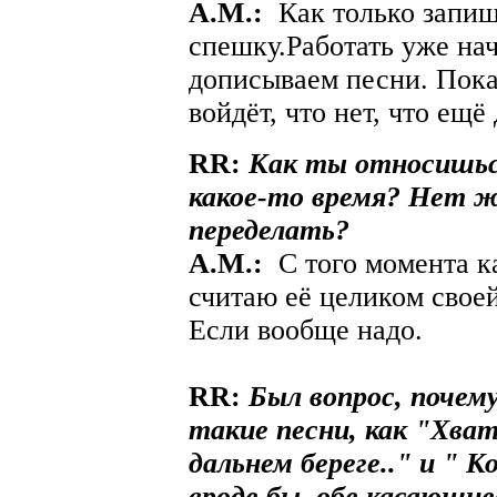
A.М.:
Как только запише
спешку.Работать уже нач
дописываем песни. Пока
войдёт, что нет, что ещё
RR:
Как ты относишься
какое-то время? Нет ж
переделать?
A.М.:
С того момента ка
считаю её целиком своей
Если вообще надо.
RR:
Был вопрос, почем
такие песни, как "Хва
дальнем береге.." и " К
вроде бы, обе касающие