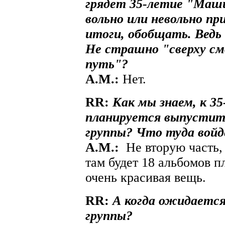
грядет 35-летие "Маши
вольно или невольно п
итоги, обобщать. Ведь
Не страшно "сверху с
путь"?
A.М.:
Нет.
RR:
Как мы знаем, к 
планируется выпустит
группы? Что туда вой
A.М.:
Не вторую часть,
там будет 18 альбомов 
очень красивая вещь.
RR:
А когда ожидается
группы?