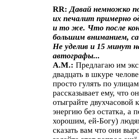
RR:
Давай немножко по
их печалит примерно о
и то же. Что после ко
большим вниманием, са
Не уделив и 15 минут 
автографы...
A.М.:
Предлагаю им экс
двадцать в шкуре челов
просто гулять по улица
рассказывает ему, что о
отыграйте двухчасовой к
энергию без остатка, а 
хорошим, ей-Богу) людям
сказать вам что они выр