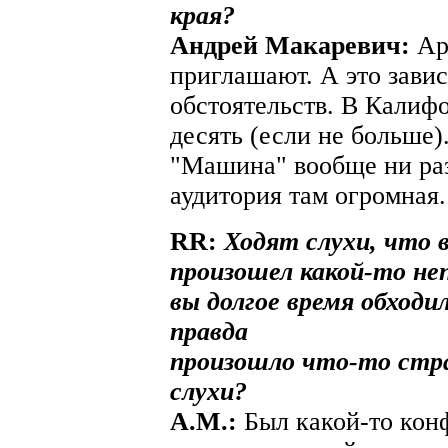
края?
Aндрей Макаревич:
Арт
приглашают. А это зави
обстоятельств. В Калиф
десять (если не больше)
"Машина" вообще ни раз
аудитория там огромная.
RR:
Ходят слухи, что 
произошел какой-то н
вы долгое время обход
правда
произошло что-то стр
слухи?
A.М.:
Был какой-то конф