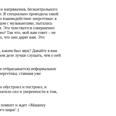
и и напряжения, бесконтрольного
г. Я специально проводила такой
о взаимодействие энергетики: я
рядом с музыкантами, пыталась
ом. Это чувствуется совершенно
о! Так что, мой вам совет – не
, что они дарят вам. Это
, каким был звук? Давайте я вам
мом деле лучше слушать, чем о ней
не отбрасывается) неформальное
ергетика, ставшая уже
то обустроил и построил, и
атило сил и уверенности в том,
т, помнит и ждет «Машину
о шара! :)