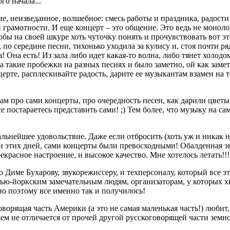
го начала...
ие, неизведанное, волшебное: смесь работы и праздника, радост
 грамотности. И еще концерт – это общение. Это ведь не моноло
обы на своей шкуре хоть чуточку понять и прочувствовать вот эт
м, по середине песни, тихонько уходила за кулису и, стоя почти 
а! Она есть! Из зала либо идет какая-то волна, либо тянет холод
а такие пробежки на разных песнях и было заметно, ой как заметн
рте, расплескивайте радость, дарите ее музыкантам взамен на то
вам про сами концерты, про очередность песен, как дарили цветы
 постараетесь представить сами! ;) Тем более, что музыку на са
альнейшее удовольствие. Даже если отбросить (хоть уж и никак 
и этих дней, сами концерты были превосходными! Обалденная эн
асное настроение, и высокое качество. Мне хотелось летать!!!
о Диме Бухарову, звукорежиссеру, и техперсоналу, который все э
ю-йоркским замечательным людям, организаторам, у которых хв
но поэтому все именно так и получилось!
оворящая часть Америки (а это не самая маленькая часть!) люби
ем не отличается от прочей другой русскоговорящей части земног