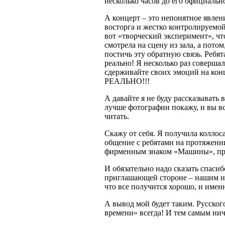
несколько часов до его официально
А концерт – это непонятное явлен
восторга и жестко контролируемой
вот «творческий эксперимент», чт
смотрела на сцену из зала, а пото
постичь эту обратную связь. Ребят
реально! Я несколько раз совершал
сдерживайте своих эмоций на конце
РЕАЛЬНО!!!
А давайте я не буду рассказывать 
лучше фотографии покажу, и вы все
читать.
Скажу от себя. Я получила коллос
общение с ребятами на протяжени
фирменным знаком «Машины», прекр
И обязательно надо сказать спасиб
приглашающей стороне – нашим нь
что все получится хорошо, и имен
А вывод мой будет таким. Русског
времени» всегда! И тем самым нич