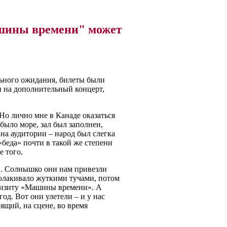
ашины времени" может
льного ожидания, билеты были
 и на дополнительный концерт,
Но лично мне в Канаде оказаться
 было море, зал был заполнен,
на аудитории – народ был слегка
«беда» почти в такой же степени
 того.
в. Солнышко они нам привезли
аволакивало жуткими тучами, потом
 визиту «Машины времени». А
год. Вот они улетели – и у нас
ящий, на сцене, во время