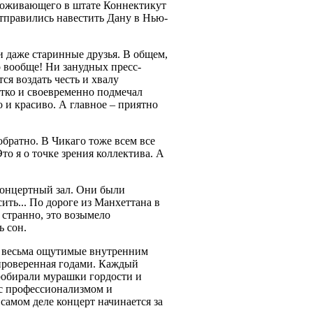
роживающего в штате Коннектикут
 отправились навестить Дану в Нью-
и даже старинные друзья. В общем,
 вообще! Ни занудных пресс-
я воздать честь и хвалу
етко и своевременно подмечал
о и красиво. А главное – приятно
обратно. В Чикаго тоже всем все
то я о точке зрения коллектива. А
 концертный зал. Они были
ть... По дороге из Манхеттана в
 странно, это возымело
ь сон.
о весьма ощутимые внутренним
 проверенная годами. Каждый
пробирали мурашки гордости и
 с профессионализмом и
 самом деле концерт начинается за