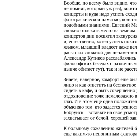
Вообще, по всему было видно, что
не помнят, который уж раз), во-вт
концерты и куда надо успеть сход
фотографической памятью, констат
подобными знаниями. Евгений Марг
сложно отыскать место на земном
концертов дни посвятил экскурси
и, естественно, хотел успеть пок
языком, младший владеет даже вел
расы с их сложной для ненаметанн
Александр Кутиков расслаблялись
философских беседах с различными
нынче обитает тут), так и не расс
Знаете, наверное, комфорт еще бы
лицо и как ответить на бестактно
сидеть в кафе, и быть совершенно
отдохновение тоже немаловажно в
глаз. И в этом еще одна положител
объясняю тем, кто задается ревнос
Бобруйск – вставьте на свое усмот
захватывает от белой, хорошей зав
К большому сожалению жителей бл
еще каким-то непонятным фактора