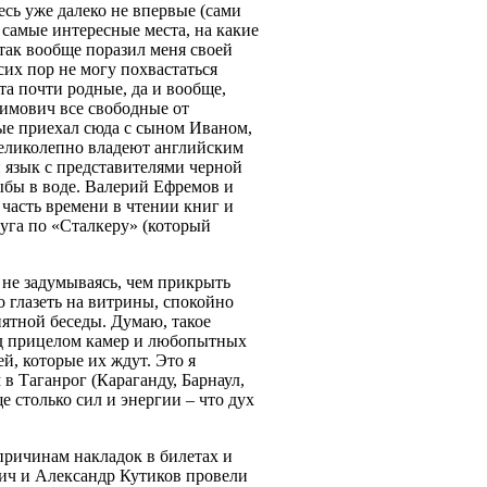
сь уже далеко не впервые (сами
 самые интересные места, на какие
так вообще поразил меня своей
их пор не могу похвастаться
а почти родные, да и вообще,
имович все свободные от
ые приехал сюда с сыном Иваном,
 великолепно владеют английским
 язык с представителями черной
рыбы в воде. Валерий Ефремов и
часть времени в чтении книг и
уга по «Сталкеру» (который
 не задумываясь, чем прикрыть
о глазеть на витрины, спокойно
иятной беседы. Думаю, такое
од прицелом камер и любопытных
й, которые их ждут. Это я
 в Таганрог (Караганду, Барнаул,
е столько сил и энергии – что дух
ричинам накладок в билетах и
ич и Александр Кутиков провели