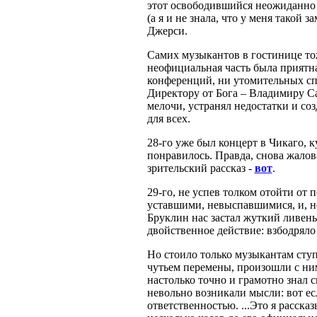
этот освободившийся неожиданно 
(а я и не знала, что у меня такой
Джерси.
Самих музыкантов в гостинице тож
неофициальная часть была приятна
конференций, ни утомительных спе
Директору от Бога – Владимиру Са
мелочи, устранял недостатки и соз
для всех.
28-го уже был концерт в Чикаго, к
понравилось. Правда, снова жалова
зрительский рассказ -
вот
.
29-го, не успев толком отойти от
уставшими, невыспавшимися, и, не
Бруклин нас застал жуткий ливень
двойственное действие: взбодряло
Но стоило только музыкантам сту
чутьем перемены, произошли с ним
настолько точно и грамотно знал 
невольно возникали мысли: вот ес
ответственностью. ...Это я расска