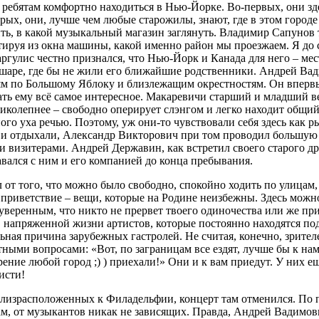
 ребятам комфортно находиться в Нью-Йорке. Во-первых, они зде
орых, они, лучше чем любые старожилы, знают, где в этом городе
ить, в какой музыкальный магазин заглянуть. Владимир Сапунов 
ируя из окна машины, какой именно район мы проезжаем. Я до с
улис честно признался, что Нью-Йорк и Канада для него – мест
 шаре, где бы не жили его ближайшие родственники. Андрей Вад
ям по Большому Яблоку и близлежащим окрестностям. Он вперв
азать ему всё самое интересное. Макаревичи старший и младший
иколепнее – свободно оперирует слэнгом и легко находит общий
ого уха речью. Поэтому, уж они-то чувствовали себя здесь как 
 и отдыхали, Александр Викторович при том проводил большую 
 визитерами. Андрей Державин, как встретил своего старого др
тавался с ним и его компанией до конца пребывания.
л от того, что можно было свободно, спокойно ходить по улицам,
е приветствие – вещи, которые на Родине неизбежны. Здесь можн
 уверенным, что никто не прервет твоего одиночества или же пр
 напряженной жизни артистов, которые постоянно находятся п
ьная причина зарубежных гастролей. Не считая, конечно, зрителе
тными вопросами: «Вот, по заграницам все ездят, лучше бы к нам
рение любой город ;) ) приехали!» Они и к вам приедут. У них ещ
исти!
израсположенных к Филадельфии, концерт там отменился. По п
м, от музыкантов никак не зависящих. Правда, Андрей Вадимов