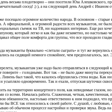
день весьма плодотворно – они посетили Юза Алешковского, п
 замечательный сосед! ;) ), а на следующий день Андрей с Иваном
е посещало огромное количество народа. В основном – старые 
. А официальной, к огромной радости всех музыкантов, не было
циальных съемок на ТВ, ни надоевших интервью. Еще раз хочетс
пунову, который легко и как бы даже незаметно, но настолько ч
давал общее поле комфорта для группы, что все проходило гладк
уда музыканты буквально «слетали сыграть» и тут же вернулись 
лись на сидящий немного спокойнее, чем предполагалось, зал. Э
 перелета, музыкантам уже надо было отправляться в следующий
 поверите – голодными. Вот так – не было даже минуты перекуси
. Ливень был такой, что казалось обрушилась стена воды. Как ни
 и усыпляло одновременно. Так и ехали, отпуская шуточки сквоз
пить на территорию концертного поля, как невидимые глазом, н
и со всеми. Началась работа. Слаженная, четкая, качественная,
свои обязанности, настолько ответственно к ним подходил, что 
ли бы ВСЕ так относились к своей работе. С душой, с любовью,
зываю об обычном процессе настройки и проверки звука. Ведь на