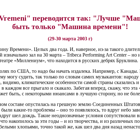
a Vremeni" переводится так: "Лучше "М
быть только "Машина времени"!
(29-30 марта 2003 г)
ну Времени». Целых два года. И, наверное, из-за такого длите
 изначально зал на 30 марта – Tribeca Performing Art Center – но
театре «Миллениум», что находится в русских дебрях Бруклина.
ролях по США, то надо бы начать издалека. Например, с Канады. 
ему могу судить, так только по словам самих музыкантов: народу
о, видимо, климатические особенности самой страны сказались и 
в каждом все прыгало и скакало. Забегая вперед, скажу, что эта 
ет быть, с некоторыми нюансами в лучшую сторону, но не более
лном составе опустилась на грешную землю Соединенных Штато
м были какие-то проблемы – оно то появлялось, то вдруг небо з
м вдруг шел дождь. Такие неоднозначные условия сопутствовали
что накопилось за эти годы – и из творчества, и из различных по
белыми хлопьями, точно такой же, как шел два дня назад ненасто