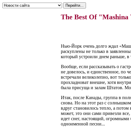
The Best Of "Mashin
Нью-Йорк очень долго ждал «Маши
раскуплены не только в заявленный
который устроили днем раньше, в 
Вообще, если рассказывать о гаст
не довелось, и единственное, по ч
встречали великолепно, вот тольк
прохладноват внешне, хотя внутри 
была присуща и залам Штатов. Мож
Итак, после Канады, группа в по
снова. Но на этот раз с солнышко
вдруг становилось тепло, а пото
может, это они сами привезли все, 
идет снег, настоящий, огромными 
одноименной песни...